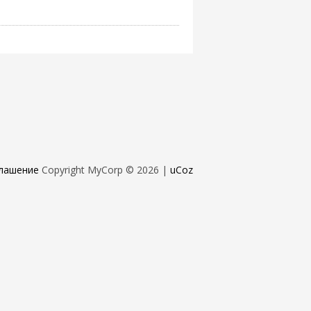
лашение
Copyright MyCorp © 2026
|
uCoz