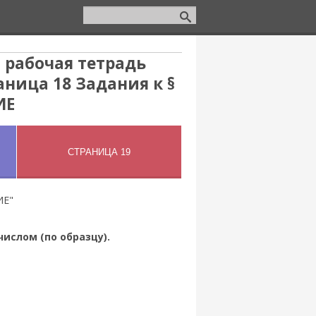
 рабочая тетрадь
аница 18 Задания к §
ИЕ
ИЕ"
ислом (по образцу).