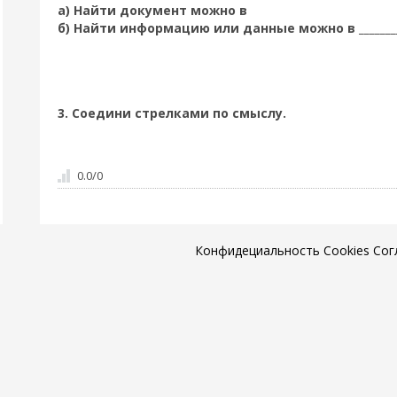
а) Найти документ можно в
б) Найти информацию или данные можно в _________
3. Соедини стрелками по смыслу.
0.0
/
0
Конфидециальность
Cookies
Сог