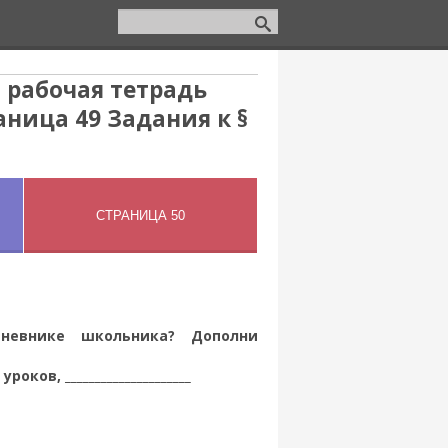
 рабочая тетрадь
аница 49 Задания к §
евнике школьника? Дополни
ов, _____________________