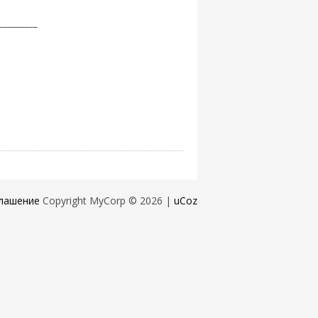
_______
лашение
Copyright MyCorp © 2026
|
uCoz