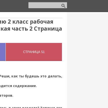
ю 2 класс рабочая
кая часть 2 Страница
Реши, как ты будешь это делать,
одится содержание.
второв.
лось в этом разделе? Запиши его