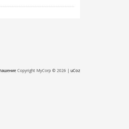
лашение
Copyright MyCorp © 2026
|
uCoz