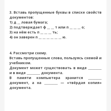
3. Вставь пропущенные буквы в списке свойств
документов:
1) д __ ловая бумага;
2) подтверждает ф __ __ т или п __ __ __ о;
3) на нём есть п __ __ __ ть;
4) он заверен п __ __ __ __ __ __ ю.
4. Рассмотри схему.
Вставь пропущенные слова, пользуясь схемой и
учебником.
Документ может существовать в виде _________
и в виде _________ документа.
В памяти компьютера хранится _________
документ, а на _________ — «твёрдая копия»
документа.