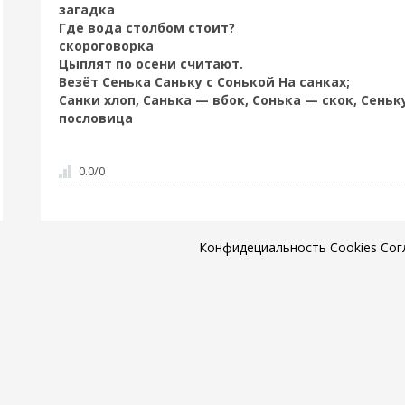
загадка
Где вода столбом стоит?
скороговорка
Цыплят по осени считают.
Везёт Сенька Саньку с Сонькой На санках;
Санки хлоп, Санька — вбок, Сонька — скок, Сеньку
пословица
0.0
/
0
Конфидециальность
Cookies
Сог