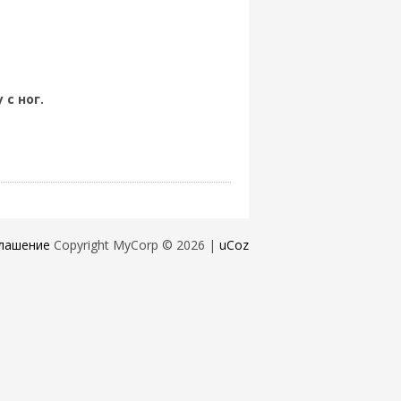
 с ног.
лашение
Copyright MyCorp © 2026
|
uCoz