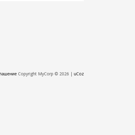
лашение
Copyright MyCorp © 2026
|
uCoz