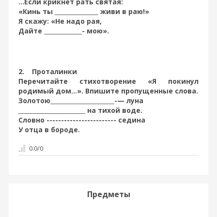
...Если крикнет рать святая:
«Кинь ты _______________ живи в раю!»
Я скажу: «Не надо рая,
Дайте _____________- мою».
2. Проталинки
Перечитайте стихотворение «Я покинул
родимый дом...». Впишите пропущенные слова.
Золотою______________________-— луна
_______________________ на тихой воде.
Словно ------------------------ седина
У отца в бороде.
0.0
/
0
Предметы