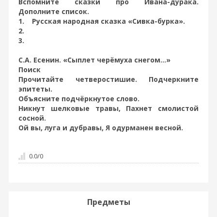
Вспомните сказки про Ивана-дурака.
Дополните список.
1. Русская народная сказка «Сивка-бурка».
2.
3.
С.А. Есенин. «Сыплет черёмуха снегом...»
Поиск
Прочитайте четверостишие. Подчеркните
эпитеты.
Объясните подчёркнутое слово.
Никнут шелковые травы, Пахнет смолистой
сосной.
Ой вы, луга и дубравы, Я одурманен весной.
0.0
/
0
Предметы