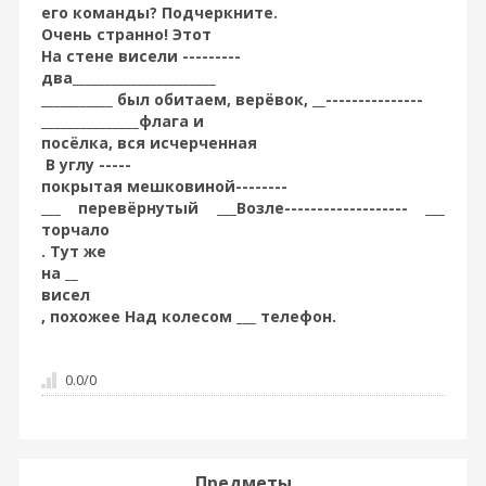
его команды? Подчеркните.
Очень странно! Этот
На стене висели ---------
два______________________
___________ был обитаем, верёвок, __---------------
_______________флага и
посёлка, вся исчерченная
В углу -----
покрытая мешковиной--------
___ перевёрнутый ___Возле------------------- ___
торчало
. Тут же
на __
висел
, похожее Над колесом ___ телефон.
0.0
/
0
Предметы