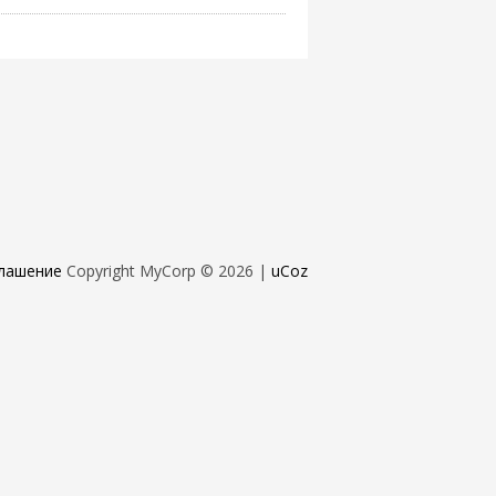
лашение
Copyright MyCorp © 2026
|
uCoz