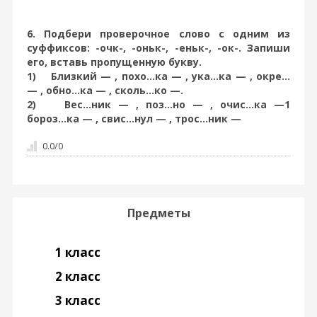
6. Подбери проверочное слово с одним из
суффиксов: -очк-, -оньк-, -еньк-, -ок-. Запиши
его, вставь пропущенную букву.
1) Близкий — , похо...ка — , ука...ка — , окре...
— , обно...ка — , сколь...ко —.
2) Вес...ник — , поз...но — , очис...ка —1
бороз...ка — , свис...нул — , трос...ник —
0.0
/
0
Предметы
1 класс
2 класс
3 класс