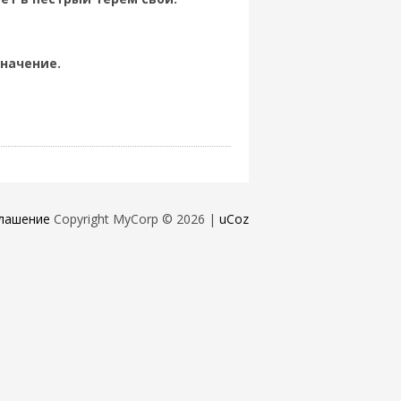
значение.
лашение
Copyright MyCorp © 2026
|
uCoz