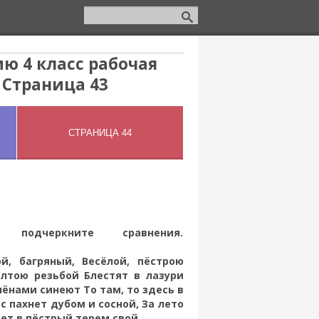
ю 4 класс рабочая
 Страница 43
подчеркните сравнения.
й, багряный, Весёлой, пёстрою
лтою резьбой Блестят в лазури
ёнами синеют То там, то здесь в
с пахнет дубом и сосной, За лето
ает в пёстрый терем свой.