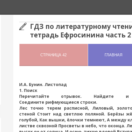
ГДЗ по литературному чтени
тетрадь Ефросинина часть 2
И.А. Бунин. Листопад
1. Поиск
Перечитайте отрывок. Найдите и 
Соедините рифмующиеся строки.
Лес точно терем расписной, Лиловый, золото
стеной Стоит над светлою поляной. Берёзы жё
голубой, Как вышки, ёлочки темнеют, А между кл
листве сквозной Просветы в небо, что оконца. Ле
высох он от солнца, И осень тихою вдовой Вступ