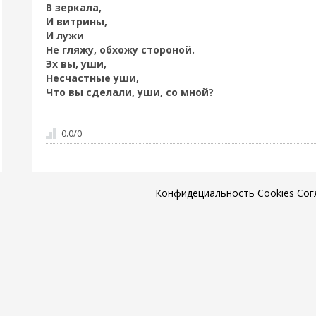
В зеркала,
И витрины,
И лужи
Не гляжу, обхожу стороной.
Эх вы, уши,
Несчастные уши,
Что вы сделали, уши, со мной?
0.0
/
0
Конфидециальность
Cookies
Сог