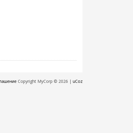
лашение
Copyright MyCorp © 2026
|
uCoz