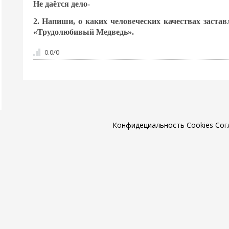
Не даётся дело-
2. Напиши, о каких человеческих качествах заста
«Трудолюбивый Медведь».
0.0
/
0
Конфидециальность
Cookies
Сог