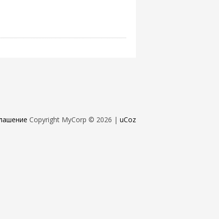
лашение
Copyright MyCorp © 2026
|
uCoz