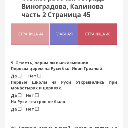
Виноградова, Калинова
часть 2 Страница 45
9. Отметь, верны ли высказывания.
Первым царем на Руси был Иван Грозный.
□
□
Да
Нет
Первые школы на Руси открывались при
монастырях и церквях.
□
□
Да
Нет
На Руси театров не было.
□
□
Да
Нет
10. Напиши имена князей, которые связаны с