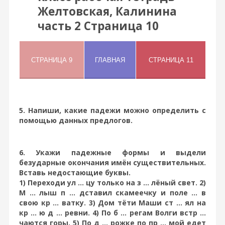
Желтовская, Калинина
часть 2 Страница 10
5. Напиши, какие падежи можно определить с
помощью данных предлогов.
6. Укажи падежные формы и выдели
безударные окончания имён существительных.
Вставь недостающие буквы.
1) Переходи ул ... цу только на з ... лёный свет. 2)
М ... лыш п ... дставил скамеечку и поле ... в
свою кр ... ватку. 3) Дом тёти Маши ст ... ял на
кр ... ю д ... ревни. 4) По б ... регам Волги встр ...
чаются горы. 5) По д ... рожке по пр ... мой едет