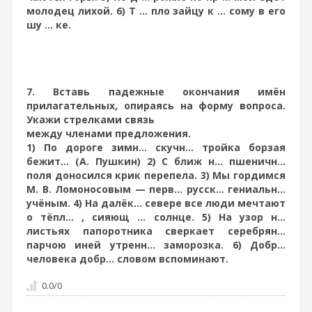
молодец лихой. 6) Т ... пло зайцу к ... сому в его
шу ... ке.
7. Вставь падежные окончания имён
прилагательных, опираясь на форму вопроса.
Укажи стрелками связь
между членами предложения.
1) По дороге зимн... скучн... тройка борзая
бежит… (А. Пушкин) 2) С ближ н... пшеничн...
поля доносился крик перепела. 3) Мы гордимся
М. В. Ломоносовым — перв... русск... гениальн...
учёным. 4) На далёк... севере все люди мечтают
о тёпл... , сияющ ... солнце. 5) На узор н...
листьях папоротника сверкает серебрян...
парчою иней утренн... заморозка. 6) Добр...
человека добр... словом вспоминают.
0.0
/
0