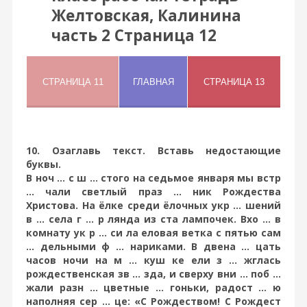
Желтовская, Калинина
часть 2 Страница 12
10. Озаглавь текст. Вставь недостающие
буквы.
В ноч ... с ш ... стого на седьмое января мы встр
... чали светлый праз ... ник Рождества
Христова. На ёлке среди ёлочных укр ... шений
в ... села г ... р лянда из ста лампочек. Вхо ... в
комнату ук р ... си ла еловая ветка с пятью сам
... дельными ф ... нариками. В двена ... цать
часов ночи на м ... куш ке ели з ... жглась
рождественская зв ... зда, и сверху вни ... поб ...
жали разн ... цветные ... гоньки, радост ... ю
наполняя сер ... це: «С Рождеством! С Рождест