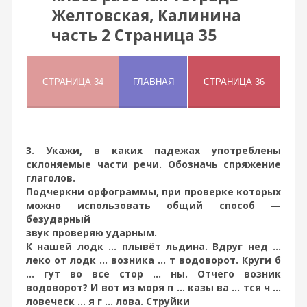
Желтовская, Калинина
часть 2 Страница 35
3. Укажи, в каких падежах употреблены
склоняемые части речи. Обозначь спряжение
глаголов.
Подчеркни орфограммы, при проверке которых
можно использовать общий способ —
безударный
звук проверяю ударным.
К нашей лодк ... плывёт льдина. Вдруг нед ...
леко от лодк ... возника ... т водоворот. Круги б
... гут во все стор ... ны. Отчего возник
водоворот? И вот из моря п ... казы ва ... тся ч ...
ловеческ ... я г ... лова. Струйки