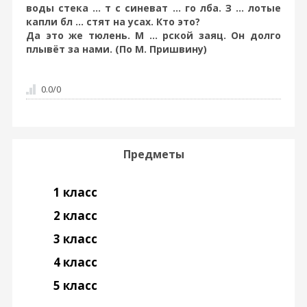
воды стека ... т с синеват ... го лба. З ... лотые
капли бл ... стят на усах. Кто это?
Да это же тюлень. М ... рской заяц. Он долго
плывёт за нами. (По М. Пришвину)
0.0
/
0
Предметы
1 класс
2 класс
3 класс
4 класс
5 класс