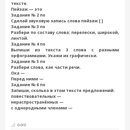
тексте.
Пейзаж — это
Задание № 2 по
Сделай звуковую запись слова пейзаж [ ]
Задание № 3 по
Разбери по составу слова: перелески, широкой,
лентой.
Задание № 4 по
Выпиши из текста 3 слова с разными
орфограммами. Укажи их графически.
Задание № 5 по
Разбери слова, как части речи.
Ока —
Перед ними —
Задание № 6 по
Запиши, сколько в этом тексте предложений:
повествовательных —
нераспространённых —
с однородными членами —
0.0
/
0